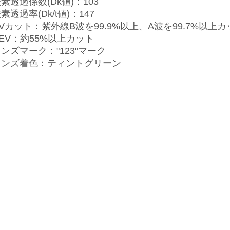
素透過係数(Dk値)：103
素透過率(Dk/t値)：147
Vカット：紫外線B波を99.9%以上、A波を99.7%以上カ
EV：約55%以上カット
ンズマーク："123"マーク
レンズ着色：ティントグリーン