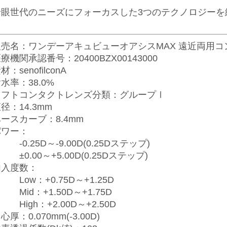
老眼世代のニーズにフォーカスした3つのテクノロジーを
販売名：ワンデーアキュビューオアシスMAX 遠近両用コ
療機関承認番号：20400BZX00143000
材：senofilconA
水率：38.0%
ソフトコンタクトレンズ分類：グループⅠ
径：14.3mm
ースカーブ：8.4mm
パワー
：
0.25D～-9.00D(0.25Dステップ)
0.00～+5.00D(0.25Dステップ)
加入度数
：
ow：+0.75D～+1.25D
id：+1.50D～+1.75D
igh：+2.00D～+2.50D
心厚：0.070mm(-3.00D)