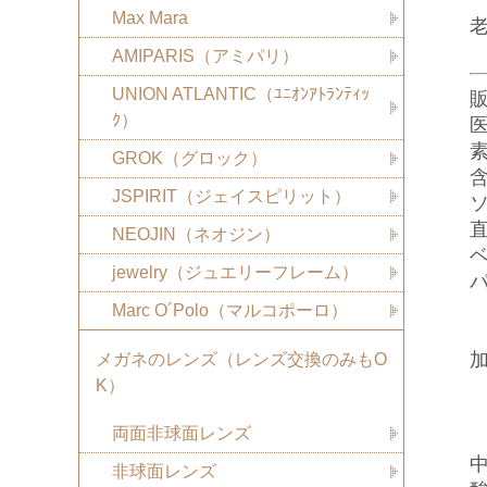
Max Mara
AMIPARIS（アミパリ）
UNION ATLANTIC（ﾕﾆｵﾝｱﾄﾗﾝﾃｨｯ
ｸ）
医
素
GROK（グロック）
含
JSPIRIT（ジェイスピリット）
直
NEOJIN（ネオジン）
ベ
jewelry（ジュエリーフレーム）
-
Marc O´Polo（マルコポーロ）
±
メガネのレンズ（レンズ交換のみもO
L
K）
M
両面非球面レンズ
H
中
非球面レンズ