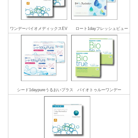
ワンデーバイオメディックスEV ロート1dayフレッシュビュー
シード1daypureうるおいプラス バイオトゥルーワンデー