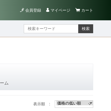
会員登録
マイページ
カート
検索
ーム
表示順 :