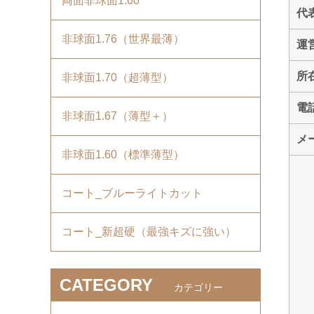
両面非球面1.60
代
非球面1.76（世界最薄）
運
所
非球面1.70（超薄型）
電
非球面1.67（薄型＋）
メ
非球面1.60（標準薄型）
コート_ブルーライトカット
コート_新超硬（最強キズに強い）
CATEGORY
カテゴリー