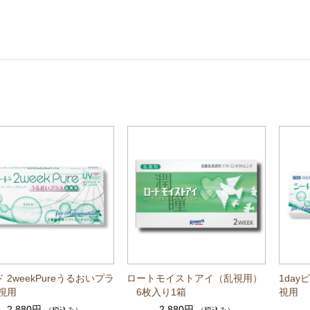
 2weekPureうるおいプラ
ロートモイストアイ（乱視用）
1da
視用
6枚入り1箱
視用
2,880円
2,880円