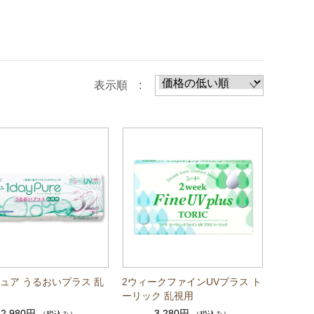
表示順 :
yピュア うるおいプラス 乱
2ウィークファインUVプラス ト
ーリック 乱視用
2,980円
3,280円