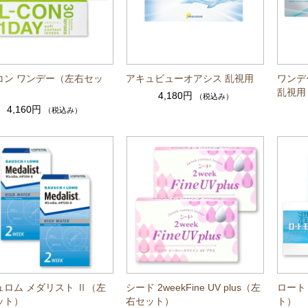
コン ワンデー（左右セッ
アキュビューオアシス 乱視用
ワンデ
乱視用
4,180円
（税込み）
4,160円
（税込み）
ュロム メダリスト Ⅱ（左
シード 2weekFine UV plus（左
ロート
ット）
右セット）
ト）