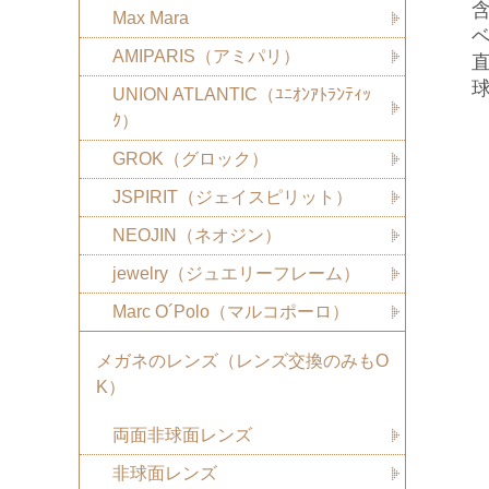
含
Max Mara
ベ
AMIPARIS（アミパリ）
直
球
UNION ATLANTIC（ﾕﾆｵﾝｱﾄﾗﾝﾃｨｯ
-
ｸ）
GROK（グロック）
JSPIRIT（ジェイスピリット）
NEOJIN（ネオジン）
jewelry（ジュエリーフレーム）
Marc O´Polo（マルコポーロ）
メガネのレンズ（レンズ交換のみもO
K）
両面非球面レンズ
非球面レンズ