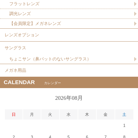
フラットレンズ
調光レンズ
【会員限定】メガネレンズ
レンズオプション
サングラス
ちょこサン（鼻パットのないサングラス）
メガネ用品
CALENDAR
カレンダー
2026年08月
日
月
火
水
木
金
土
1
2
3
4
5
6
7
8