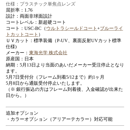
仕様：プラスチック単焦点レンズ
屈折率：1.76
設計：両面非球面設計
コートレベル：新超硬コート
コート：USC-BC（
ウルトラシールドコート
+
ブルーライ
トカットコート
）
ＵＶカット：標準装備（P-UV、裏面反射UVカット標準
仕様)
メーカー：
東海光学 株式会社
原産国：日本
納期：5月13日より当面のあいだメーカー受注停止となり
ます。
5月7日受付分（フレーム到着5/12まで）約1ヶ月
5月8日から通販受付停止いたします。
（※ 銀行振込の方はフレーム到着後、入金確認が出来た
日から。）
追加オプション
・カラーオプション（アリアーテカラー）対応可能